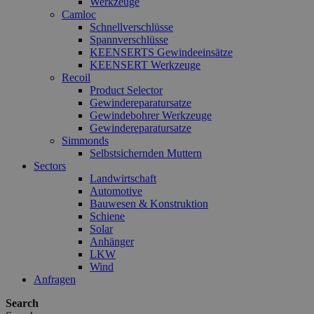
Werkzeuge
Camloc
Schnellverschlüsse
Spannverschlüsse
KEENSERTS Gewindeeinsätze
KEENSERT Werkzeuge
Recoil
Product Selector
Gewindereparatursatze
Gewindebohrer Werkzeuge
Gewindereparatursatze
Simmonds
Selbstsichernden Muttern
Sectors
Landwirtschaft
Automotive
Bauwesen & Konstruktion
Schiene
Solar
Anhänger
LKW
Wind
Anfragen
Search