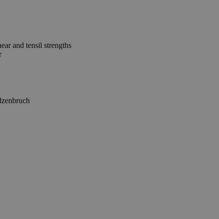
ear and tensil strengths
r
olzenbruch