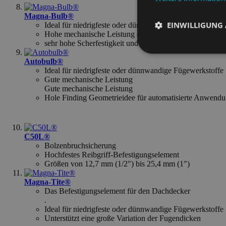
Magna-Bulb®
EINWILLIGUNG
Ideal für niedrigfeste oder dünnwandige Fügewerkstoffe
Hohe mechanische Leistung (Best in Class)
sehr hohe Scherfestigkeit und hohe Zugfestigkeit
Unbedingt
Autobulb®
erforderlich
Ideal für niedrigfeste oder dünnwandige Fügewerkstoffe
Gute mechanische Leistung
Gute mechanische Leistung
Hole Finding Geometrieidee für automatisierte Anwend
Unbed
C50L®
Bolzenbruchsicherung
Unbedingt erforderliche
Hochfestes Reibgriff-Befestigungselement
Kontoverwaltung. Ohne d
Größen von 12,7 mm (1/2") bis 25,4 mm (1")
Name
Magna-Tite®
Das Befestigungselement für den Dachdecker
exit_popup_new
.
Ideal für niedrigfeste oder dünnwandige Fügewerkstoffe
Unterstützt eine große Variation der Fugendicken