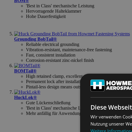
BOM®
'Best in Class' mechanische Leistung
Hervorragende Halteklammer
Hohe Dauerfestigkeit
Grounding BobTail®
Reliable electrical grounding
Vibration-resistant, maintenance-free fastening
Fast, consistent installation
Corrosion-resistant zinc-nickel finish
BOMTail®
High retained clamp, excellent pull up, and tamper & vibr
Permanent lock after installation
Pintail-less design means outstanding corrosion resistanc
HuckLok®
Gute Lückenschließung
Diese Webseit
'Best in Class' mechanische Leistung
Mehr anfällig für Anwendungsbedingungen
Wir verwenden Cooki
Nutzung unserer Web
Weitere Informatio