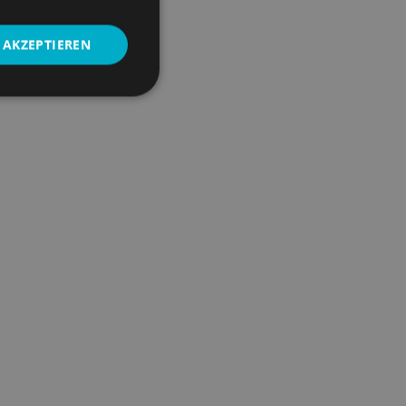
AKZEPTIEREN
Unklassifizierte
zierte
ung und die
et werden.
endet, um zu vermeiden,
t erneut angezeigt
itzung bereits