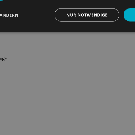
 ÄNDERN
NUR NOTWENDIGE
Performance
Targeting
Funktionalität
unge
ingt erforderlich
Performance
Targeting
Funktionalität
Unklassifi
 Cookies ermöglichen wesentliche Kernfunktionen der Website wie die Benutzeranmeld
ie unbedingt erforderlichen Cookies kann die Website nicht ordnungsgemäß verwend
Provider
/
Domäne
Ablaufdatum
Beschreibung
.hfsindustrial.com
Sitzung
Dieses Cookie wird verw
dass eine Popup-Nachrich
wird, wenn sie in dieser S
angesehen wurde.