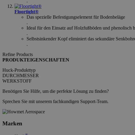
__cf_bm
.
Floortight®
Das spezielle Befestigungselement für Bodenbeläge
recently_viewed_produ
.
Ideal für den Einsatz auf Holzfußböden und phenolisch b
Google Pr
.
recently_compared_pro
Selbstsinkender Kopf eliminiert das sekundäre Senkbohr
.
CookieScriptConsent
Refine Products
PRODUKTEIGENSCHAFTEN
Huck-Produkttyp
_ga_Z4ELR03XS2
DURCHMESSER
WERKSTOFF
Benötigen Sie Hilfe, um die perfekte Lösung zu finden?
VISITOR_PRIVACY_MET
Sprechen Sie mit unserem fachkundigen Support-Team.
Marken
mage-cache-storage-sec
invalidation
®