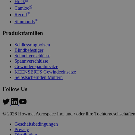
Huck
®
Camloc
®
Recoil
PHPSESSID
®
Simmonds
Produktfamilien
Schliessringbolzen
Blindbefestiger
Schnellverschlüsse
Spannverschlüsse
mage-messages
Gewindereparatursatze
KEENSERTS Gewindeeinsätze
Selbstsichernden Muttern
Follow Us
country_select_site
product_data_storage
© 2026 Howmet Aerospace Inc. und / oder ihre Tochtergesellschaften
form_key
Geschäftsbedingungen
Privacy
Distribution