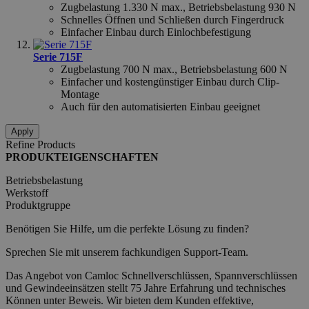
form_key
Zugbelastung 1.330 N max., Betriebsbelastung 930 N
Adobe Inc.
www.hfsindustrial.com
Schnelles Öffnen und Schließen durch Fingerdruck
Einfacher Einbau durch Einlochbefestigung
Serie 715F
Zugbelastung 700 N max., Betriebsbelastung 600 N
Einfacher und kostengünstiger Einbau durch Clip-
recently_viewed_product
59
Adobe Inc.
Montage
58
www.hfsindustrial.com
Auch für den automatisierten Einbau geeignet
Apply
searchReport-log
Adobe Inc.
www.hfsindustrial.com
Refine Products
PRODUKTEIGENSCHAFTEN
mage-cache-sessid
59
Adobe Inc.
Betriebsbelastung
58
www.hfsindustrial.com
Werkstoff
Produktgruppe
Benötigen Sie Hilfe, um die perfekte Lösung zu finden?
Sprechen Sie mit unserem fachkundigen Support-Team.
recently_compared_product
59
Adobe Inc.
Das Angebot von Camloc Schnellverschlüssen, Spannverschlüssen
58
www.hfsindustrial.com
und Gewindeeinsätzen stellt 75 Jahre Erfahrung und technisches
Können unter Beweis. Wir bieten dem Kunden effektive,