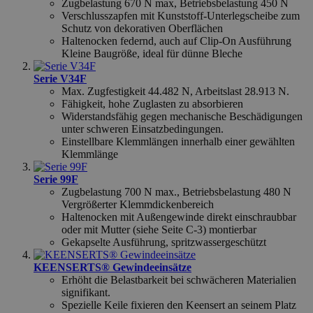
Zugbelastung 670 N max, Betriebsbelastung 450 N
Verschlusszapfen mit Kunststoff-Unterlegscheibe zum
Schutz von dekorativen Oberflächen
recently_viewed_product_previous
59
Adobe Inc.
Haltenocken federnd, auch auf Clip-On Ausführung
58
www.hfsindustrial.com
Google Privacy Policy
Kleine Baugröße, ideal für dünne Bleche
Serie V34F
recently_compared_product_previous
59
Adobe Inc.
Max. Zugfestigkeit 44.482 N, Arbeitslast 28.913 N.
58
www.hfsindustrial.com
Fähigkeit, hohe Zuglasten zu absorbieren
Widerstandsfähig gegen mechanische Beschädigungen
unter schweren Einsatzbedingungen.
CookieScriptConsent
4 
CookieScript
Einstellbare Klemmlängen innerhalb einer gewählten
.hfsindustrial.com
Klemmlänge
Serie 99F
Zugbelastung 700 N max., Betriebsbelastung 480 N
Vergrößerter Klemmdickenbereich
Haltenocken mit Außengewinde direkt einschraubbar
oder mit Mutter (siehe Seite C-3) montierbar
Gekapselte Ausführung, spritzwassergeschützt
_ga_Z4ELR03XS2
.hfsindustrial.com
KEENSERTS® Gewindeeinsätze
Erhöht die Belastbarkeit bei schwächeren Materialien
signifikant.
Spezielle Keile fixieren den Keensert an seinem Platz
VISITOR_PRIVACY_METADATA
5 
YouTube