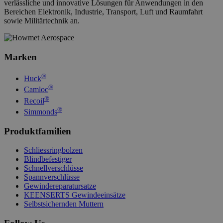
__cf_bm
29
Cloudflare Inc.
verlässliche und innovative Lösungen für Anwendungen in den
55
.vimeo.com
Bereichen Elektronik, Industrie, Transport, Luft und Raumfahrt
sowie Militärtechnik an.
Marken
X-Magento-Vary
59
Adobe Inc.
57
www.hfsindustrial.com
®
Huck
®
Camloc
®
Recoil
®
Simmonds
Produktfamilien
mage-cache-storage
59
Adobe Inc.
Schliessringbolzen
58
www.hfsindustrial.com
Blindbefestiger
Schnellverschlüsse
Spannverschlüsse
Gewindereparatursatze
KEENSERTS Gewindeeinsätze
Selbstsichernden Muttern
_ga
Google LLC
.hfsindustrial.com