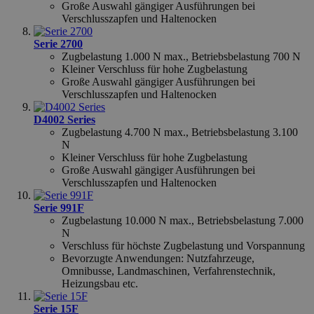
Große Auswahl gängiger Ausführungen bei
Verschlusszapfen und Haltenocken
Serie 2700
Zugbelastung 1.000 N max., Betriebsbelastung 700 N
Kleiner Verschluss für hohe Zugbelastung
Große Auswahl gängiger Ausführungen bei
Verschlusszapfen und Haltenocken
mage-messages
59
Adobe Inc.
D4002 Series
59
www.hfsindustrial.com
Zugbelastung 4.700 N max., Betriebsbelastung 3.100
N
Kleiner Verschluss für hohe Zugbelastung
Große Auswahl gängiger Ausführungen bei
Verschlusszapfen und Haltenocken
Serie 991F
Zugbelastung 10.000 N max., Betriebsbelastung 7.000
N
country_select_site
.hfsindustrial.com
Verschluss für höchste Zugbelastung und Vorspannung
Bevorzugte Anwendungen: Nutzfahrzeuge,
product_data_storage
59
Adobe Inc.
Omnibusse, Landmaschinen, Verfahrenstechnik,
58
www.hfsindustrial.com
Heizungsbau etc.
Serie 15F