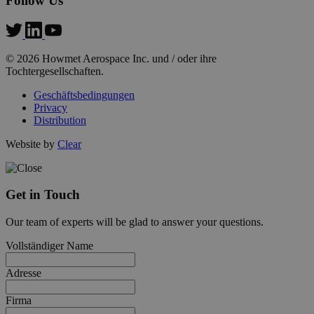
Follow Us
© 2026 Howmet Aerospace Inc. und / oder ihre
Tochtergesellschaften.
Geschäftsbedingungen
Privacy
Distribution
Website by
Clear
_lfa_test_cookie_stored
www.hfsindustrial.com
1
Get in Touch
Our team of experts will be glad to answer your questions.
Vollständiger Name
Adresse
Name
Name
Provider
Provider
/
/
Domäne
Domäne
Ablaufdatum
Ablaufdatum
Beschre
Beschr
Firma
Provider
/
Name
Ablaufdatum
Beschreibun
vuid
__Secure-YNID
.youtube.com
5 Monate 4
1 Jahr 1
Diese C