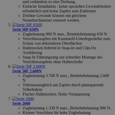
.youtube.com
und verhindern so eine Drehung.
Einfache Installation - keine speziellen Gewindebohrer
erforderlich und keine Zapfen zum Entfernen.
Defekte Gewinde können mit gleichem
Nenndurchmesser erneuert werden.
Serie 50F 650N
Zugbelastung 900 N max., Betriebsbelastung 650 N
Verschlusszapfen mit Kunststoff-Unterlegscheibe zum
Schutz von dekorativen Oberflächen
Haltenocken federnd in Snap-In und Clip-On
Ausführung
mage-cache-storage-section-
59
Adobe Inc.
Snap-In Führungsring zur schnellen Montage des
invalidation
58
www.hfsindustrial.com
Verschlusszapfens ohne Haltescheibe
Serie 50F 2.600N
Zugbelastung 3.700 N max., Betriebsbelastung 2.600
N
PHPSESSID
59
PHP.net
Toleranzausgleich am Zapfen durch platzsparende
58
.www.hfsindustrial.com
Tellerfedern
Flacher Haltenocken. Hohe Vorspannung
Serie 2600
Zugbelastung 1.330 N max., Betriebsbelastung 900 N.
Kleiner Verschluss für hohe Zugbelastung