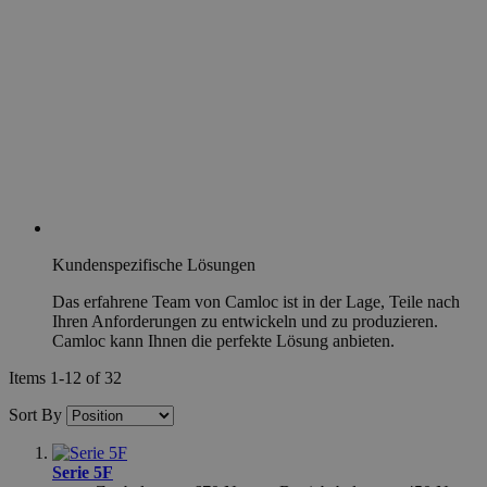
Unbedingt erforderlich
Performance
Targeting
Funktionalität
Unklassifizierte
Unbedingt erforderliche Cookies ermöglichen wesentliche
Kernfunktionen der Website wie die Benutzeranmeldung
und die Kontoverwaltung. Ohne die unbedingt
erforderlichen Cookies kann die Website nicht
ordnungsgemäß verwendet werden.
Name
Provider
/
Domäne
Ab
Kundenspezifische Lösungen
exit_popup_new
.hfsindustrial.com
Das erfahrene Team von Camloc ist in der Lage, Teile nach
Ihren Anforderungen zu entwickeln und zu produzieren.
Camloc kann Ihnen die perfekte Lösung anbieten.
Items
1
-
12
of
32
__cf_bm
29
Cloudflare Inc.
Sort By
58
.r1-t.trackedlink.net
Serie 5F