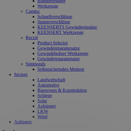
Blindbefestiger
Werkzeuge
Camloc
Schnellverschlüsse
Spannverschlüsse
KEENSERTS Gewindeeinsätze
KEENSERT Werkzeuge
Recoil
Product Selector
Gewindereparatursatze
Gewindebohrer Werkzeuge
Gewindereparatursatze
Simmonds
Selbstsichernden Muttern
Sectors
Landwirtschaft
Automotive
Bauwesen & Konstruktion
Schiene
Solar
Anhänger
LKW
Wind
Anfragen