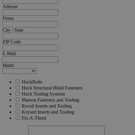
Adresse
recently_compared_product_previous
59
Adobe Inc.
58
Firma
www.hfsindustrial.com
City / State
CookieScriptConsent
4 
CookieScript
.hfsindustrial.com
ZIP Code
E-Mail
Markt
HuckBolts
_ga_Z4ELR03XS2
.hfsindustrial.com
Huck Structural Blind Fasteners
Huck Tooling Systems
Marson Fasteners and Tooling
Recoil Inserts and Tooling
VISITOR_PRIVACY_METADATA
5 
YouTube
Keysert Inserts and Tooling
.youtube.com
Fix-A-Thred