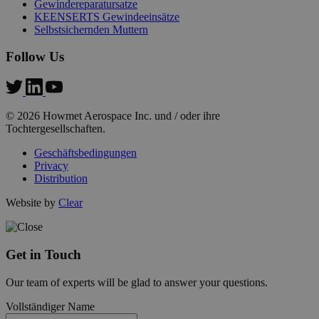
Gewindereparatursatze
Funktionalität
Unklassifizierte
KEENSERTS Gewindeeinsätze
Selbstsichernden Muttern
Unbedingt erforderliche Cookies ermöglichen wesentliche
Kernfunktionen der Website wie die Benutzeranmeldung
Follow Us
und die Kontoverwaltung. Ohne die unbedingt
erforderlichen Cookies kann die Website nicht
ordnungsgemäß verwendet werden.
Name
Provider
/
Domäne
Ab
© 2026 Howmet Aerospace Inc. und / oder ihre
Tochtergesellschaften.
exit_popup_new
.hfsindustrial.com
Geschäftsbedingungen
Privacy
Distribution
Website by
Clear
__cf_bm
29
Cloudflare Inc.
58
.r1-t.trackedlink.net
Get in Touch
Our team of experts will be glad to answer your questions.
recently_viewed_product_previous
59
Adobe Inc.
Vollständiger Name
58
www.hfsindustrial.com
Google Privacy Policy