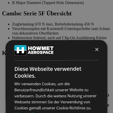
B Major Diameter (Tapped Hole Dimension)
Camloc Serie 5F Übersicht
Zugbelastung 670 N max, Betriebsbelastung 450 N
Verschlusszapfen mit Kunststoff-Unterlegscheibe zum Schutz
von dekorativen Oberflächen
Haltenocken federnd, auch auf Clip-On Ausführung Kleine
Baugröße, ideal für dünne Bleche
×
Key Benefits
Hochwertiger Vierteldreh-Schnellverschluss
Diese Webseite verwendet
Maximale Zugbelastung 670 N
Cookies.
Wir verwenden Cookies, um die
Maximale Betriebsbelastung 450 N
Benutzerfreundlichkeit unserer Website zu
Erhältlich mit Schlitz- oder Kreuzschlitzantrieb
verbessern. Durch die weitere Nutzung unserer
Webseite stimmen Sie der Verwendung von
Kunststoffscheibe zum Schutz dekorativer oder
Cookies gemäß unserer Cookie-Richtlinie zu.
lackierter Oberflächen