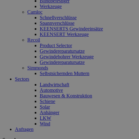
Blindbefestiger
Werkzeuge
Camloc
Schnellverschlüsse
Spannverschlüsse
KEENSERTS Gewindeeinsätze
KEENSERT Werkzeuge
Recoil
Product Selector
Gewindereparatursatze
Gewindebohrer Werkzeuge
Gewindereparatursatze
Simmonds
Selbstsichernden Muttern
Sectors
Landwirtschaft
Automotive
Bauwesen & Konstruktion
Schiene
Solar
Anhänger
LKW
Wind
Anfragen