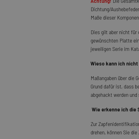
Achtung!
Die Gesamtk
Dichtung/Aushebefeder 
Maße dieser Komponen
_ga_Z4ELR03XS2
Dies gilt aber nicht für
gewünschten Platte eing
VISITOR_PRIVACY_MET
jeweiligen Serie im Kat
Wieso kann ich nich
Maßangaben über die Ge
mage-cache-storage-sec
invalidation
Grund dafür ist, dass 
abgehackt werden und s
PHPSESSID
Wie erkenne ich die
Zur Zapfenidentifikatio
drehen, können Sie die 