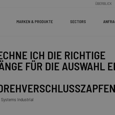
ÜBERBLICK
MARKEN & PRODUKTE
SECTORS
ANFRA
MLOC
UTOMOTIVE
RECOIL
BAUWESEN & KONSTRUKTIO
nellverschlüsse
NHÄNGER
Product Selector
LKW
nnverschlüsse
Gewindereparatursatze
ECHNE ICH DIE RICHTIGE
NSERTS Gewindeeinsätze
Gewindebohrer Werkzeuge
NSERT Werkzeuge
Gewindereparatursatze
ÄNGE FÜR DIE AUSWAHL E
LDREHVERSCHLUSSZAPFE
Systems Industrial