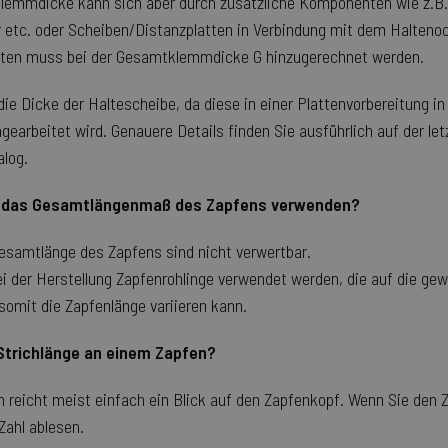
lemmdicke kann sich aber durch zusätzliche Komponenten wie z.B.
Tage
Dienst verwendet, um di
.hfsindustrial.com
Einwilligungseinstellung
etc. oder Scheiben/Distanzplatten in Verbindung mit dem Haltenoc
zu speichern. Das Cookie
Script.com muss ordnung
ten muss bei der Gesamtklemmdicke G hinzugerechnet werden.
.hfsindustrial.com
1 Jahr 1
Dieses Cookie wird von G
Monat
verwendet, um den Sitzu
 die Dicke der Haltescheibe, da diese in einer Plattenvorbereitung in
beizubehalten.
earbeitet wird. Genauere Details finden Sie ausführlich auf der let
ADATA
5 Monate 4
Dieses Cookie dient der 
YouTube
Wochen
Einwilligungs- und Date
.youtube.com
alog.
des Nutzers für ihre Inter
Es erfasst Daten über die
Besuchers in Bezug auf v
Datenschutzrichtlinien u
t das Gesamtlängenmaß des Zapfens verwenden?
sicherzustellen, dass ihre
zukünftigen Sitzungen ge
samtlänge des Zapfens sind nicht verwertbar.
tion-
59 Minuten
Dieses Cookie wird verw
Adobe Inc.
58 Sekunden
Zwischenspeichern von I
www.hfsindustrial.com
bei der Herstellung Zapfenrohlinge verwendet werden, die auf die g
erleichtern und das Lade
beschleunigen.
omit die Zapfenlänge variieren kann.
59 Minuten
Cookie, das von Anwendu
PHP.net
58 Sekunden
die auf der PHP-Sprache b
.www.hfsindustrial.com
 Strichlänge an einem Zapfen?
allgemeine Kennung, die
Benutzersitzungsvariable
Normalerweise handelt es 
n reicht meist einfach ein Blick auf den Zapfenkopf. Wenn Sie den 
generierte Zahl. Die Art u
verwendet wird, kann für d
Zahl ablesen.
Ein gutes Beispiel ist je
Anmeldestatus für einen