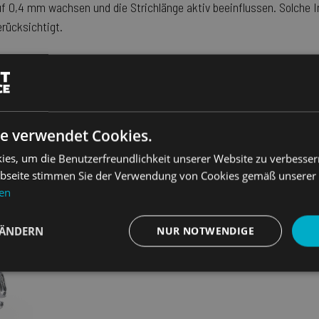
 0,4 mm wachsen und die Strichlänge aktiv beeinflussen. Solche 
rücksichtigt.
trichlängenkalkulation berücksichtig werden?
, Lackierungsstärken und Veredlungsprozesse die zu einer Material
dingung, um die Gesamtklemmdicke G zu messen?
e verwendet Cookies.
es, um die Benutzerfreundlichkeit unserer Website zu verbesser
 Sie, wenn Sie eine Messung mit den gewünschten Plattendicken inc
seite stimmen Sie der Verwendung von Cookies gemäß unserer Co
 vornehmen.
nen
 ÄNDERN
NUR NOTWENDIGE
Performance
Targeting
Funktionalität