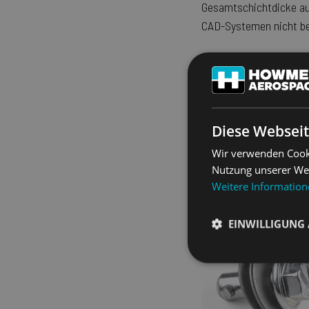
Gesamtschichtdicke auf
CAD-Systemen nicht be
Was muss bei einer S
Blechdicken-Toleranzen
Was ist die Idealbe
Diese Webseit
Wir verwenden Cooki
Das reale Maß erhalten
Nutzung unserer Web
Lackierung / Folierung
Weitere Informatio
EINWILLIGUNG
Unbedingt
erforderlich