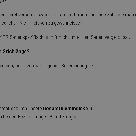
nge?
Vierteldrehverschlusszapfens ist eine Dimensionslose Zahl, die man
iedlichen Klemmdicken zu gewährleisten.
MER Serienspezifisch, somit nicht unter den Serien vergleichbar.
e Stichlänge?
binden, benutzen wir folgende Bezeichnungen:
tsteht dadurch unsere
Gesamtklemmdicke G
,
n beiden Bezeichnungen
P
und
F
ergibt.