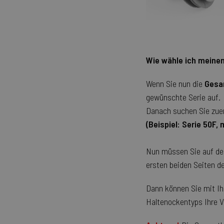
Unbed
Wie wähle ich meine
Unbedingt erforderliche
Kontoverwaltung. Ohne d
Wenn Sie nun die
Gesa
Name
gewünschte Serie auf.
exit_popup_new
Danach suchen Sie zuer
(Beispiel: Serie 50F,
__cf_bm
Nun müssen Sie auf den
ersten beiden Seiten d
recently_viewed_produ
Google Pr
Dann können Sie mit Ih
recently_compared_pro
Haltenockentyps Ihre V
CookieScriptConsent