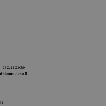
, da zusätzliche
tklemmdicke G
die