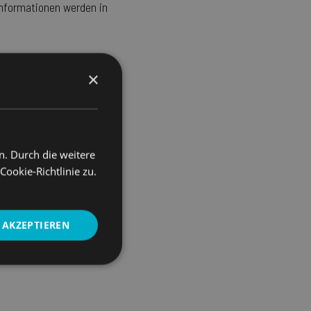
Informationen werden in
×
verdickung führen.
n. Durch die weitere
l. Grundierung /
okie-Richtlinie zu.
AKZEPTIEREN
Unklassifizierte