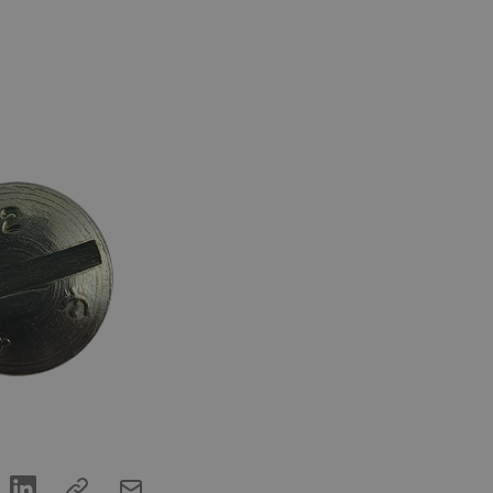
n und andere
dem Benutzer angezeigt
-Zustimmungsnachricht
meldungen. Die
ookie gelöscht,
angezeigt wurde.
ion für Produktdaten,
eigte / verglichene
endet, um das
nhalten im Browser zu
n von Seiten zu
rzlich angesehener
avigation.
ationen zur Suche
öst die Bereinigung des
aus. Wenn das Cookie
ng entfernt wird,
or den lokalen Speicher
t auf true.